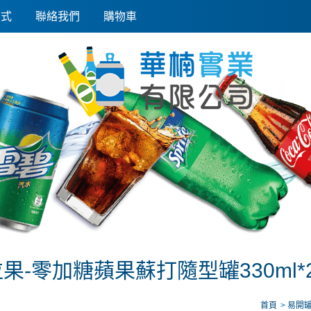
方式
聯絡我們
購物車
果-零加糖蘋果蘇打隨型罐330ml*
首頁
易開