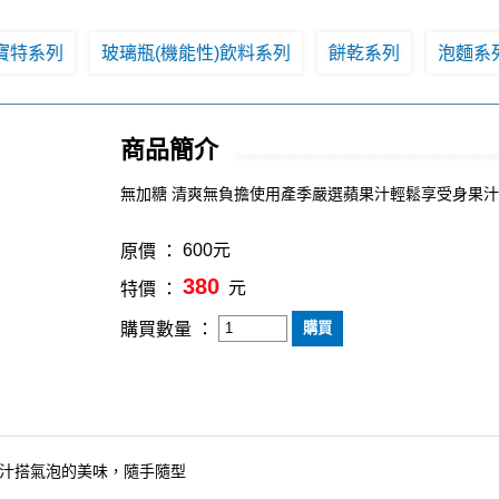
寶特系列
玻璃瓶(機能性)飲料系列
餅乾系列
泡麵系
商品簡介
無加糖 清爽無負擔使用產季嚴選蘋果汁輕鬆享受身果
600元
原價 ：
380
元
特價 ：
購買數量 ：
果汁搭氣泡的美味，隨手隨型