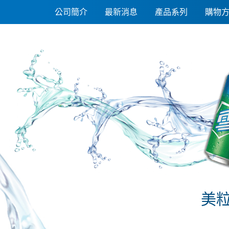
美粒果-零加糖蘋果蘇打隨型罐330ml*24入
公司簡介
最新消息
產品系列
購物
美粒