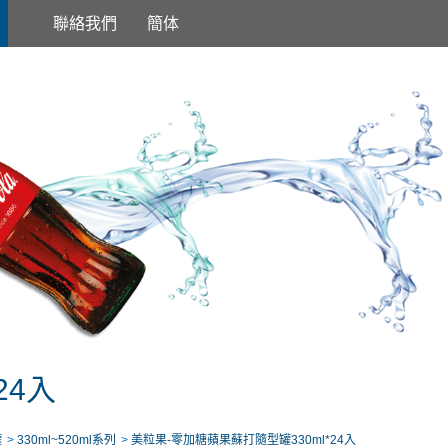
聯絡我們
簡体
24入
罐
330ml~520ml系列
美粒果-零加糖蘋果蘇打隨型罐330ml*24入