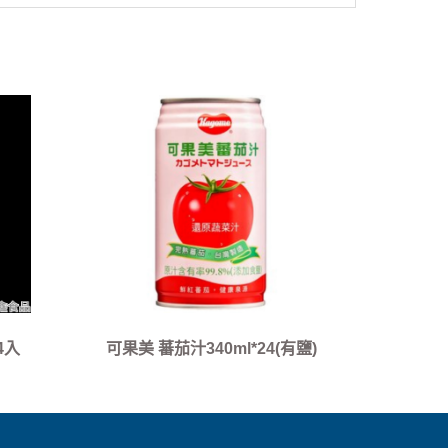
4入
可果美 蕃茄汁340ml*24(有鹽)