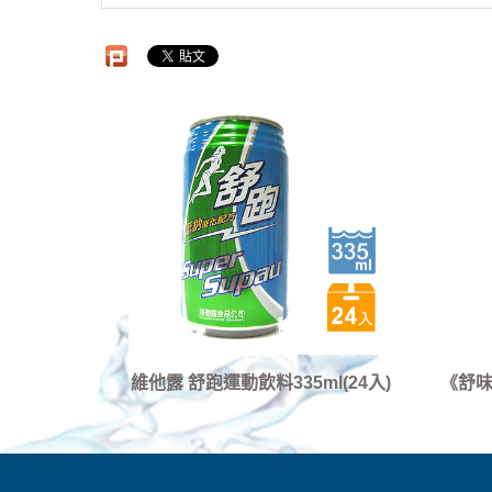
維他露 舒跑運動飲料335ml(24入)
《舒味