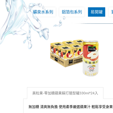
礦泉水系列
鋁箔包系列
易開罐
美粒果-零加糖蘋果蘇打隨型罐330ml*24入
無加糖 清爽無負擔 使用產季嚴選蘋果汁 輕鬆享受身