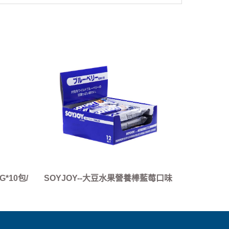
*10包/
SOYJOY--大豆水果營養棒藍莓口味
*12條/盒