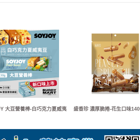
OY 大豆營養棒-白巧克力夏威夷
盛香珍 濃厚脆捲-花生口味140G
豆口味
箱