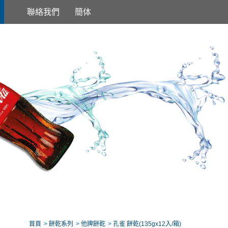
聯絡我們
簡体
首頁
餅乾系列
他牌餅乾
孔雀 餅乾(135gx12入/箱)