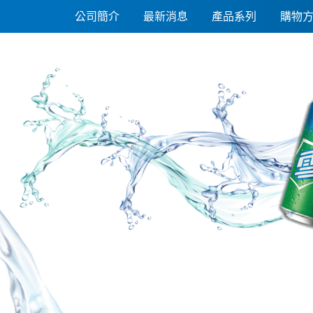
孔雀 餅乾(135gx12入/箱)
公司簡介
最新消息
產品系列
購物