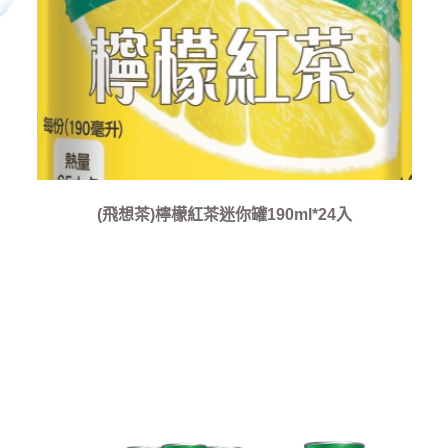
(飛想茶)檸檬紅茶迷你罐190ml*24入