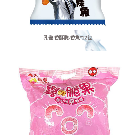
孔雀 香酥脆-香魚*12包