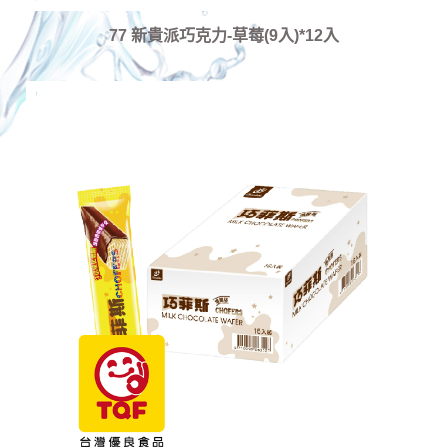
77 新貴派巧克力-草莓(9入)*12入