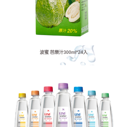
波蜜 芭樂汁300ml*24入