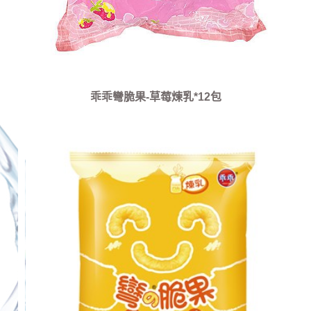
乖乖彎脆果-草莓煉乳*12包