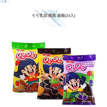
七七乳加-經典-盒裝(24入)