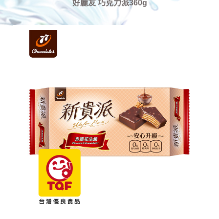
好麗友 巧克力派360g