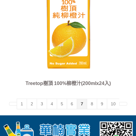
Treetop樹頂 100%柳橙汁(200mlx24入)
1
2
3
4
5
6
7
8
9
10