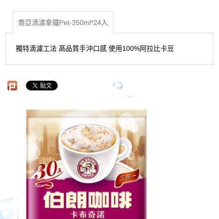
喬亞滴濾拿鐵Pet-350ml*24入
獨特滴濾工法 高品質手沖口感 使用100%阿拉比卡豆