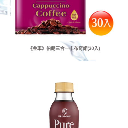
《金車》伯朗三合一卡布奇諾(30入)