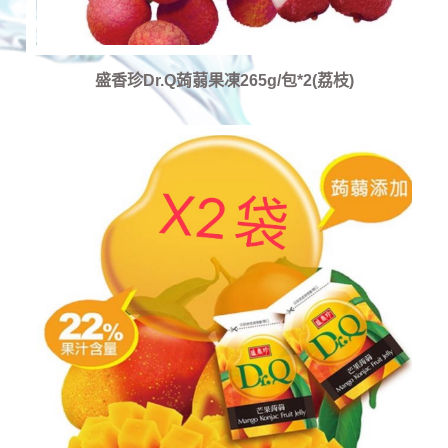
盛香珍Dr.Q蒟蒻果凍265g/包*2(荔枝)