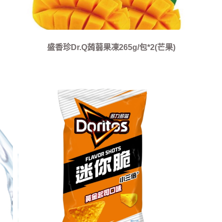
盛香珍Dr.Q蒟蒻果凍265g/包*2(芒果)