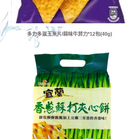
多力多滋玉米片/蒜味牛菲力*12包(40g)