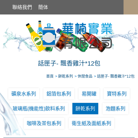
話匣子- 飄香雞汁*12包
聯絡我們
簡体
話匣子- 飄香雞汁*12包
首頁
餅乾系列
休閒食品
話匣子- 飄香雞汁*12包
礦泉水系列
鋁箔包系列
易開罐
寶特系列
玻璃瓶(機能性)飲料系列
餅乾系列
泡麵系列
咖啡及茶包系列
衛生紙及面紙系列