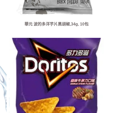
華元 波的多洋芋片黑胡椒,34g, 10包