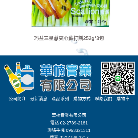
巧益三星蔥夾心蘇打餅252g*3包
公司簡介
最新消息
產品系列
購物方式
聯絡我們
購物車
華楠實業有限公司
電話
02-2789-2181
聯絡手機
0953321311
傳真 (02)2789-2217