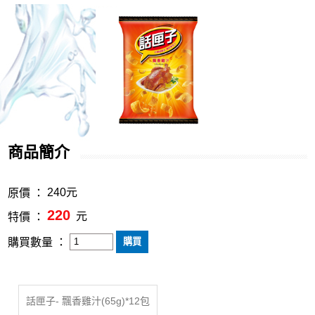
商品簡介
240元
原價 ：
220
元
特價 ：
購買數量 ：
話匣子- 飄香雞汁(65g)*12包