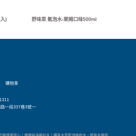
入)
舒味思 氣泡水-萊姆口味500ml
購物車
1311
路一段337巷3號一
喝得更安心！健康純淨喝好水！礦泉水宅配頂級杯水、瓶裝水廠商，活動飲用水精密