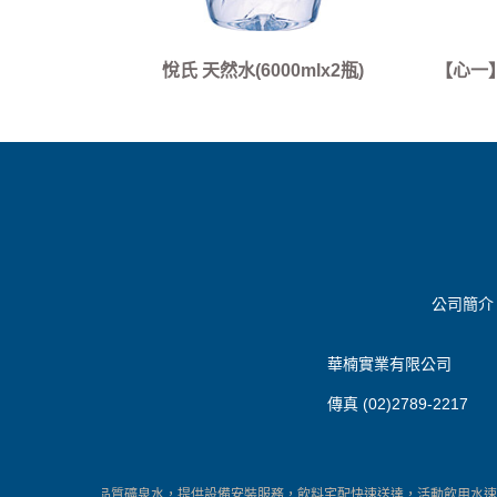
悅氏 天然水(6000mlx2瓶)
【心一】
公司簡介
華楠實業有限公司
傳真 (02)2789-2217
康好水，嚴選高品質礦泉水，提供設備安裝服務，飲料宅配快速送達，活動飲用水速