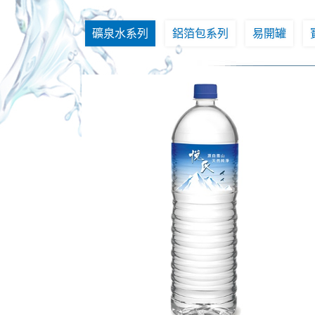
礦泉水系列
鋁箔包系列
易開罐