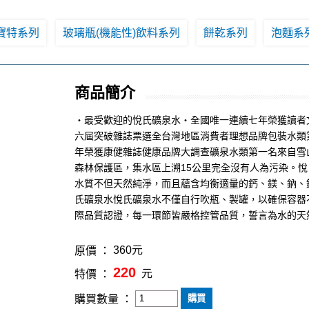
寶特系列
玻璃瓶(機能性)飲料系列
餅乾系列
泡麵系
商品簡介
‧最受歡迎的悅氏礦泉水‧全國唯一連續七年榮獲讀者
六屆突破雜誌票選全台灣地區消費者理想品牌包裝水類第
年榮獲康健雜誌健康品牌大調查礦泉水類第一名來自雪
森林保護區，集水區上溯15公里完全沒有人為污染。
水質不但天然純淨，而且蘊含均衡適量的鈣、鎂、鈉、
氏礦泉水悅氏礦泉水不僅自行吹瓶、製罐，以確保容器不受
際品質認證，每一環節皆嚴格控管品質，誓言為水的天
360元
原價 ：
220
元
特價 ：
購買數量 ：