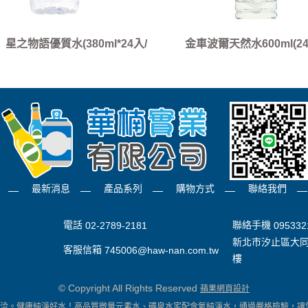
星之物語優質水(380ml*24入/
金車波爾天然水600ml(24
箱)
最新消息
產品系列
購物方式
聯絡我們
電話
聯絡手機
02-2789-2181
095332
新北市汐止區大同
客服信箱
745006@haw-nan.com.tw
樓
© Copyright All Rights Reserved
蘋果網頁設計
洽。健康純淨好水！高品質微量元素水、礦泉水宅配含氧純淨水，通過嚴格檢驗，讓您