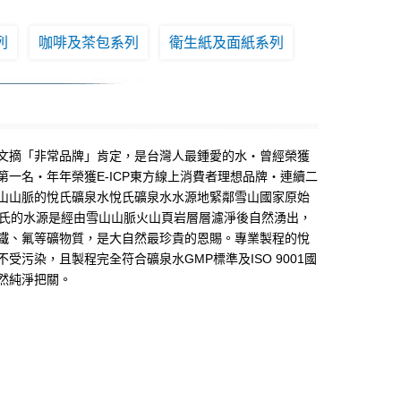
列
咖啡及茶包系列
衛生紙及面紙系列
文摘「非常品牌」肯定，是台灣人最鍾愛的水‧曾經榮獲
一名‧年年榮獲E-ICP東方線上消費者理想品牌‧連續二
山山脈的悅氏礦泉水悅氏礦泉水水源地緊鄰雪山國家原始
悅氏的水源是經由雪山山脈火山頁岩層層濾淨後自然湧出，
鐵、氟等礦物質，是大自然最珍貴的恩賜。專業製程的悅
污染，且製程完全符合礦泉水GMP標準及ISO 9001國
然純淨把關。