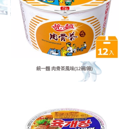
統一麵 肉骨茶風味(12碗/箱)