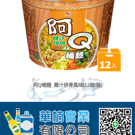
阿Q桶麵_雞汁排骨風味(12碗/箱)