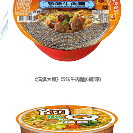
《滿漢大餐》珍味牛肉麵(6碗/箱)