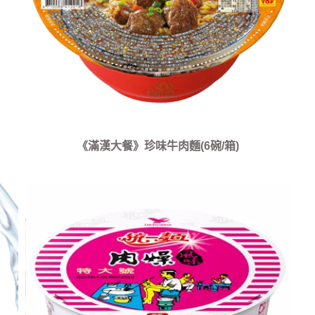
《滿漢大餐》珍味牛肉麵(6碗/箱)