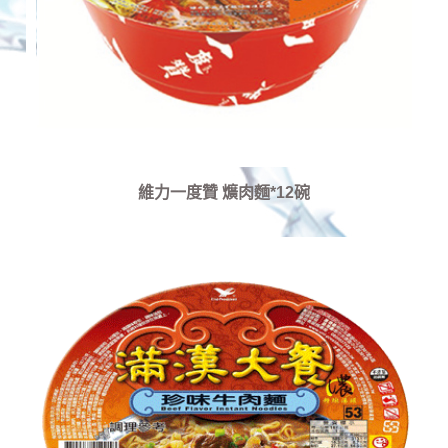
維力一度贊 爌肉麵*12碗