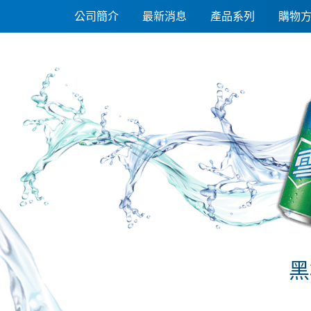
黑松《FIN》健康補給飲料580cc(24入)
公司簡介
最新消息
產品系列
購物
黑