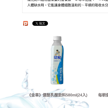
人體缺水時，它能讓身體細胞溫和的、平順的吸收水分
《金車》健酪乳酸飲料580ml(24入)
每朝健