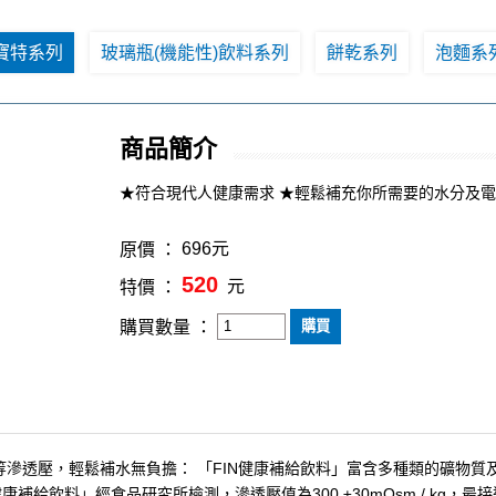
寶特系列
玻璃瓶(機能性)飲料系列
餅乾系列
泡麵系
商品簡介
★符合現代人健康需求 ★輕鬆補充你所需要的水分及
696元
原價 ：
520
元
特價 ：
購買數量 ：
熱量 等滲透壓，輕鬆補水無負擔： 「FIN健康補給飲料」富含多種類的礦
健康補給飲料」經食品研究所檢測，滲透壓值為300 ±30mOsm / k