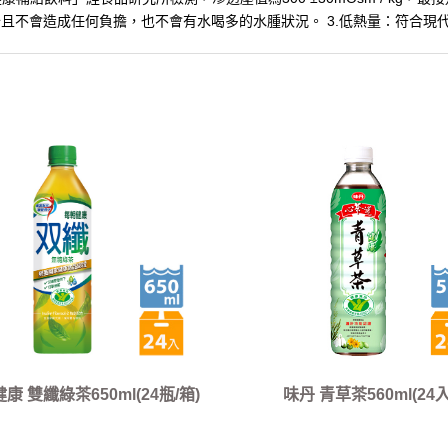
且不會造成任何負擔，也不會有水喝多的水腫狀況。 3.低熱量：符合現
康 雙纖綠茶650ml(24瓶/箱)
味丹 青草茶560ml(24入