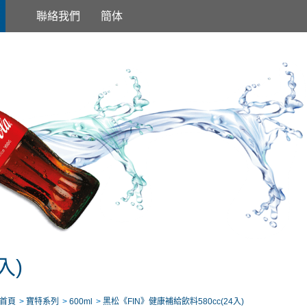
聯絡我們
簡体
入)
首頁
寶特系列
600ml
黑松《FIN》健康補給飲料580cc(24入)