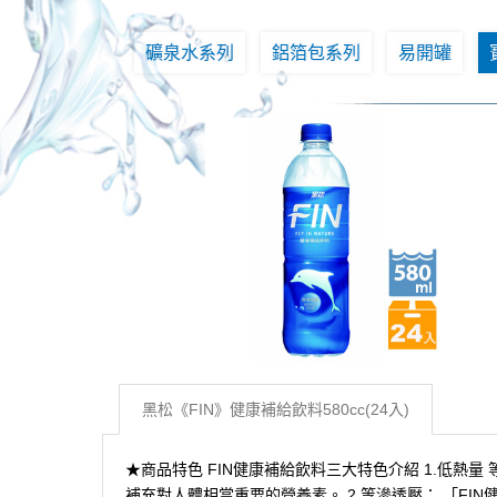
礦泉水系列
鋁箔包系列
易開罐
黑松《FIN》健康補給飲料580cc(24入)
★商品特色 FIN健康補給飲料三大特色介紹 1.低
補充對人體相當重要的營養素。 2.等滲透壓： 「FIN