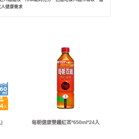
代人健康需求
)
每朝健康雙纖紅茶*650ml*24入