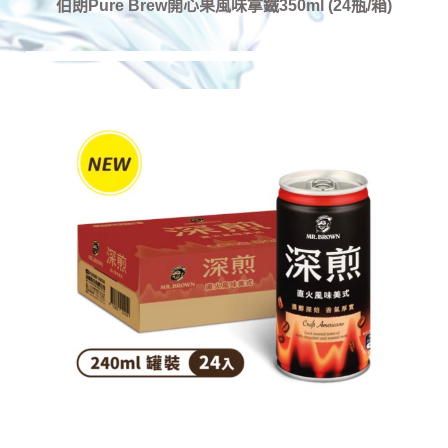
伯朗Pure Brew開心果風味拿鐵350ml (24瓶/箱)