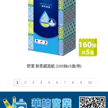
舒潔 新柔感面紙 (160抽x5盒/串)
1
2
3
4
5
6
7
8
9
10