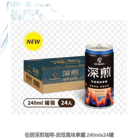
伯朗深煎咖啡-炭焙風味拿鐵 240mlx24罐