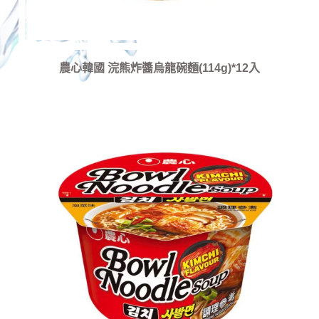
農心韓國 浣熊炸醬烏龍碗麵(114g)*12入