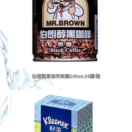
伯朗醇黑咖啡無糖240ml-24罐/箱