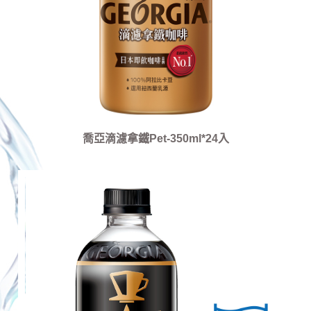
喬亞滴濾拿鐵Pet-350ml*24入