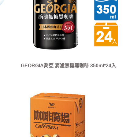
GEORGIA喬亞 滴濾無糖黑咖啡 350ml*24入