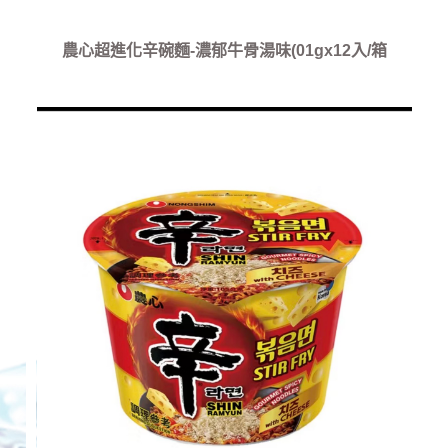
農心超進化辛碗麵-濃郁牛骨湯味(01gx12入/箱