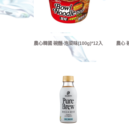
農心韓國 碗麵-泡菜味(100g)*12入
農心 