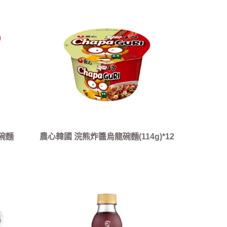
碗麵
農心韓國 浣熊炸醬烏龍碗麵(114g)*12
入