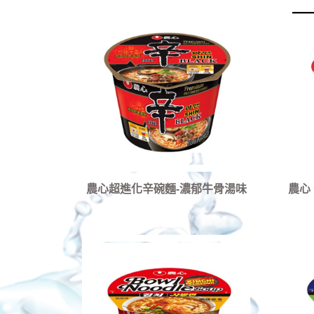
農心超進化辛碗麵-濃郁牛骨湯味
農心 
(01gx12入/箱