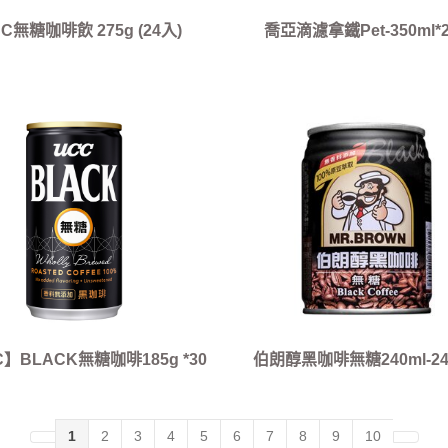
C無糖咖啡飲 275g (24入)
喬亞滴濾拿鐵Pet-350ml*
】BLACK無糖咖啡185g *30
伯朗醇黑咖啡無糖240ml-2
入
1
2
3
4
5
6
7
8
9
10