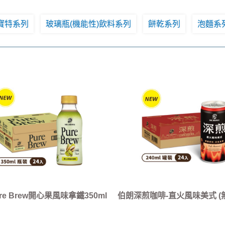
寶特系列
玻璃瓶(機能性)飲料系列
餅乾系列
泡麵系
re Brew開心果風味拿鐵350ml
伯朗深煎咖啡-直火風味美式 (無糖
(24瓶/箱)
罐/箱)