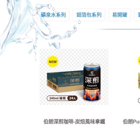
礦泉水系列
鋁箔包系列
易開罐
伯朗深煎咖啡-炭焙風味拿鐵
伯朗Pu
240mlx24罐