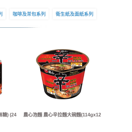
列
咖啡及茶包系列
衛生紙及面紙系列
) (24
農心泡麵 農心辛拉麵大碗麵(114gx12
入/箱)