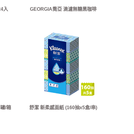
24入
GEORGIA喬亞 滴濾無糖黑咖啡
350ml*24入
4罐/箱
舒潔 新柔感面紙 (160抽x5盒/串)